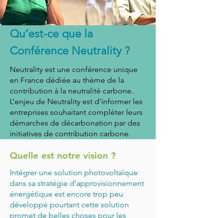
Qu’est-ce que la
Conférence Neutrality ?
Neutrality est une conférence unique
en France dédiée au thème de la
contribution à la neutralité carbone.
L’enjeu de Neutrality est d’informer les
entreprises souhaitant compléter leurs
démarches de décarbonation par des
initiatives de contribution carbone.
Quelle est notre vision ?
Intégrer une solution photovoltaïque
dans sa stratégie d’approvisionnement
énergétique est encore trop peu
développé pourtant cette solution
promet de belles choses pour les